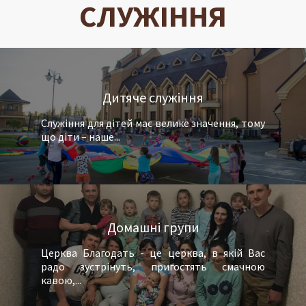
СЛУЖІННЯ
Дитяче служіння
Служіння для дітей має велике значення, тому
що діти – наше...
Домашні групи
Церква Благодать - це церква, в якій Вас
радо зустрінуть, пригостять смачною
кавою,...